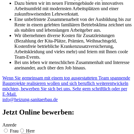
Dazu bieten wir im neuen Firmengebäude ein innovatives
Arbeitsumfeld mit modernsten Arbeitsplätzen und einer
zukunftsweisenden Lehrwerkstatt.
Eine unbefristete Zusammenarbeit von der Ausbildung bis zur
Rente in einem gelebten familiären Betriebsklima zeichnet uns
als stabilen und lebenslangen Arbeitgeber aus.
Wir übernehmen diverse Kosten für Zusatzleistungen
(Bezahlung der Kita-Plätze, Prämien, Weihnachtsgeld,
Kostenfreie betriebliche Krankenzusatzversicherung,
Arbeitskleidung und vieles mehr) und feiern mit Ihnen coole
Team-Events.
Bei uns leben wir menschlichen Zusammenhalt und Interesse
aneinander, auch über den Job hinaus.
Wenn Sie gemeinsam mit einem top ausgestatteten Team spannende
Bauprojekte realisieren wollen und sich beruflich weiterentwickeln
möchten, bewerben Sie sich bei uns. Sehr gern schriftlich oder per
E-Mail.
info@heizung-sanitaerbau.de
Jetzt Online bewerben:
Anrede
Frau
Herr